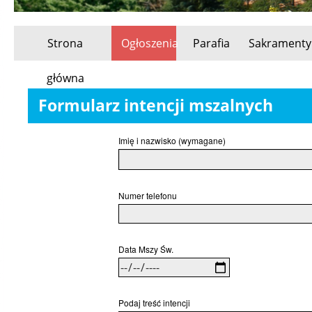
Strona
Ogłoszenia
Parafia
Sakramenty
Przeskocz
główna
do
Formularz intencji mszalnych
treści
Imię i nazwisko (wymagane)
Numer telefonu
Data Mszy Św.
Podaj treść intencji