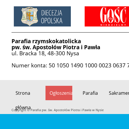
Parafia rzymskokatolicka
pw. św. Apostołów Piotra i Pawła
ul. Bracka 18, 48-300 Nysa
Numer konta: 50 1050 1490 1000 0023 0637 
Strona
Ogłoszenia
Parafia
Sakrame
Przeskocz
główna
do
Copyright © Parafia pw. św. Apostołów Piotra i Pawła w Nysie
treści