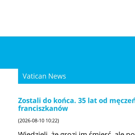
Vatican News
Zostali do końca. 35 lat od męcze
franciszkanów
(2026-08-10 10:22)
Wiedzieli, że grozi im śmierć, ale po