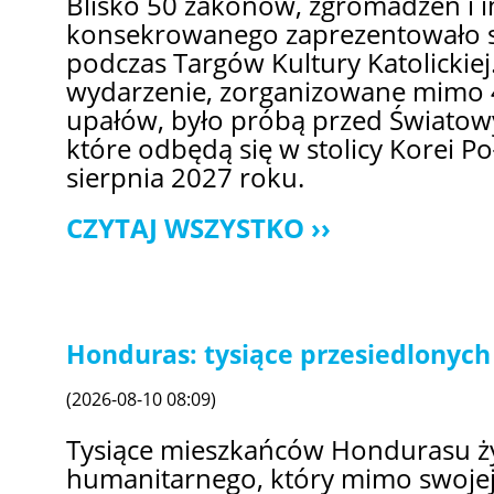
Blisko 50 zakonów, zgromadzeń i i
konsekrowanego zaprezentowało s
podczas Targów Kultury Katolicki
wydarzenie, zorganizowane mimo 
upałów, było próbą przed Światow
które odbędą się w stolicy Korei P
sierpnia 2027 roku.
CZYTAJ WSZYSTKO
Honduras: tysiące przesiedlonyc
(2026-08-10 08:09)
Tysiące mieszkańców Hondurasu ży
humanitarnego, który mimo swojej 