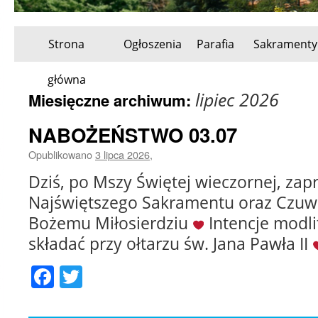
Strona
Ogłoszenia
Parafia
Sakramenty
Przeskocz
główna
do
lipiec 2026
Miesięczne archiwum:
treści
NABOŻEŃSTWO 03.07
Opublikowano
3 lipca 2026
,
Dziś, po Mszy Świętej wieczornej, za
Najświętszego Sakramentu oraz Czuw
Bożemu Miłosierdziu
‍ Intencje mod
składać przy ołtarzu św. Jana Pawła II
Facebook
Twitter