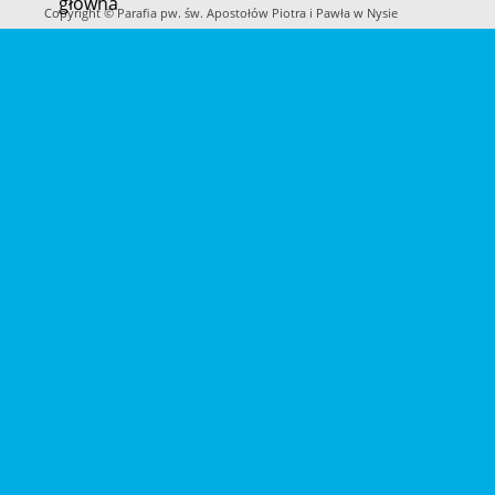
główna
do
Copyright © Parafia pw. św. Apostołów Piotra i Pawła w Nysie
treści