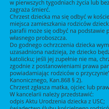
w pierwszych tygodniach życia lub bez
zagraża śmierć.
Chrzest dziecka ma się odbyć w kości
miejsca zamieszkania rodziców dziecka
parafii może się odbyć na podstawie 
własnego proboszcza.
Do godnego ochrzczenia dziecka wymag
uzasadniona nadzieja, że dziecko bę
katolicku; jeśli jej zupełnie nie ma, ch
zgodnie z postanowieniami prawa par
powiadamiając rodziców o przyczynie
Kanonicznego, Kan.868 § 2).
Chrzest zgłasza matka, ojciec lub pra
W kancelarii należy przedstawić:
odpis Aktu Urodzenia dziecka z USC;
świadectwo ślubu kościelnego rodziców