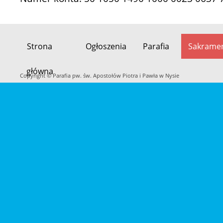
Strona
Ogłoszenia
Parafia
Sakrame
Przeskocz
główna
do
Copyright © Parafia pw. św. Apostołów Piotra i Pawła w Nysie
treści