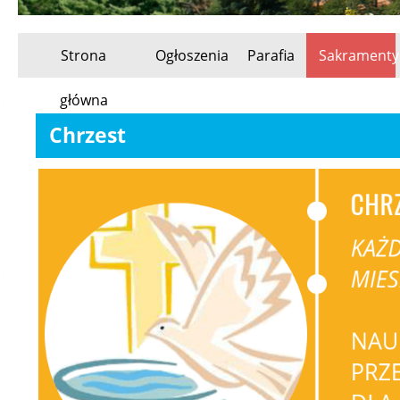
Strona
Ogłoszenia
Parafia
Sakramenty
Przeskocz
główna
do
Chrzest
treści