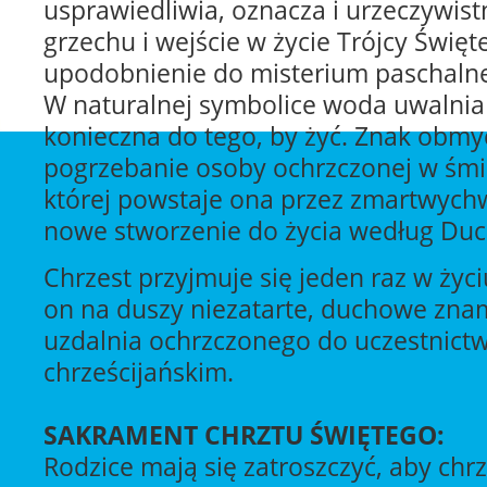
usprawiedliwia, oznacza i urzeczywist
grzechu i wejście w życie Trójcy Święt
upodobnienie do misterium paschaln
W naturalnej symbolice woda uwalnia 
konieczna do tego, by żyć. Znak obm
pogrzebanie osoby ochrzczonej w śmie
której powstaje ona przez zmartwychw
nowe stworzenie do życia według Duc
Chrzest przyjmuje się jeden raz w życ
on na duszy niezatarte, duchowe znami
uzdalnia ochrzczonego do uczestnictw
chrześcijańskim.
SAKRAMENT CHRZTU ŚWIĘTEGO:
Rodzice mają się zatroszczyć, aby chrz