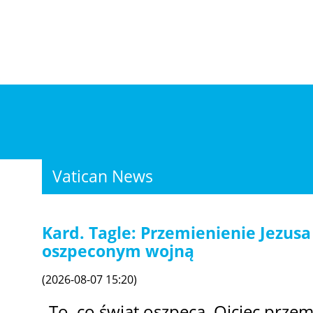
Vatican News
Kard. Tagle: Przemienienie Jezusa
oszpeconym wojną
(2026-08-07 15:20)
„To, co świat oszpeca, Ojciec przem