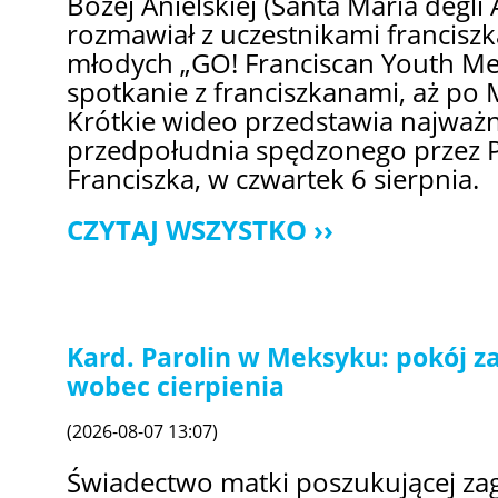
Bożej Anielskiej (Santa Maria degli 
rozmawiał z uczestnikami francisz
młodych „GO! Franciscan Youth Mee
spotkanie z franciszkanami, aż po 
Krótkie wideo przedstawia najważ
przedpołudnia spędzonego przez P
Franciszka, w czwartek 6 sierpnia.
CZYTAJ WSZYSTKO
Kard. Parolin w Meksyku: pokój z
wobec cierpienia
(2026-08-07 13:07)
Świadectwo matki poszukującej zag