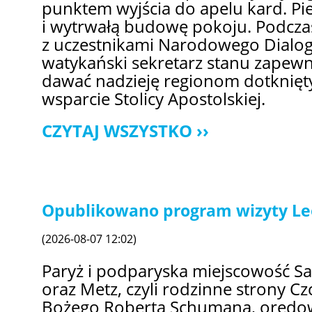
punktem wyjścia do apelu kard. Pie
i wytrwałą budowę pokoju. Podcza
z uczestnikami Narodowego Dialog
watykański sekretarz stanu zapewni
dawać nadzieję regionom dotknię
wsparcie Stolicy Apostolskiej.
CZYTAJ WSZYSTKO
Opublikowano program wizyty Leo
(2026-08-07 12:02)
Paryż i podparyska miejscowość Sa
oraz Metz, czyli rodzinne strony C
Bożego Roberta Schumana, orędown