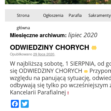
Strona
Ogłoszenia
Parafia
Sakramenty
Przeskocz
główna
do
lipiec 2020
Miesięczne archiwum:
treści
ODWIEDZINY CHORYCH
Opublikowano
29 lipca 2020
,
W najbliższą sobotę, 1 SIERPNIA, od g
się ODWIEDZINY CHORYCH
Przypom
względu na panującą sytuację, odwie
odbywają się tylko po wcześniejszym 
Kancelarii Parafialnej
Facebook
Twitter