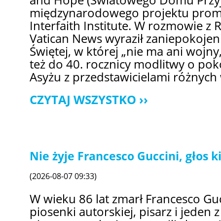
and Hope (Światowego Domu Przyjaź
międzynarodowego projektu promo
Interfaith Institute. W rozmowie z
Vatican News wyraził zaniepokojeni
Świętej, w której „nie ma ani wojny
też do 40. rocznicy modlitwy o pokó
Asyżu z przedstawicielami różnych w
CZYTAJ WSZYSTKO
Nie żyje Francesco Guccini, głos
(2026-08-07 09:33)
W wieku 86 lat zmarł Francesco Gucc
piosenki autorskiej, pisarz i jeden 