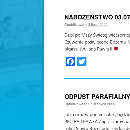
NABOŻEŃSTWO 03.0
Opublikowano
3 lipca 2026
,
Dziś, po Mszy Świętej wieczorne
Czuwanie poświęcone Bożemu M
ołtarzu św. Jana Pawła II
Facebook
Twitter
ODPUST PARAFIALN
Opublikowano
27 czerwca 2026
,
Jutro oraz w poniedziałek, będ
PIOTRA I PAWŁA Zapraszamy n
roku, Słowo Boże, podczas każdej