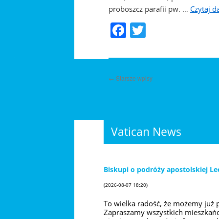
proboszcz parafii pw. …
Czytaj d
Facebook
Twitter
←
Starsze wpisy
Vatican News
Biskupi o podróży apostolskiej Le
(2026-08-07 18:20)
To wielka radość, że możemy już 
Zapraszamy wszystkich mieszkańców