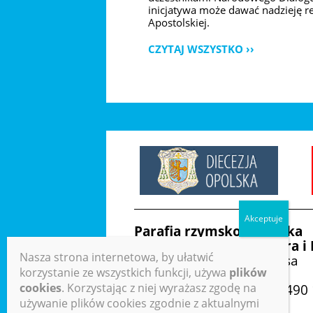
inicjatywa może dawać nadzieję r
Apostolskiej.
CZYTAJ WSZYSTKO
Parafia rzymskokatolicka
pw. św. Apostołów Piotra i
Nasza strona internetowa, by ułatwić
ul. Bracka 18, 48-300 Nysa
korzystanie ze wszystkich funkcji, używa
plików
cookies
. Korzystając z niej wyrażasz zgodę na
Numer konta: 50 1050 1490
używanie plików cookies zgodnie z aktualnymi