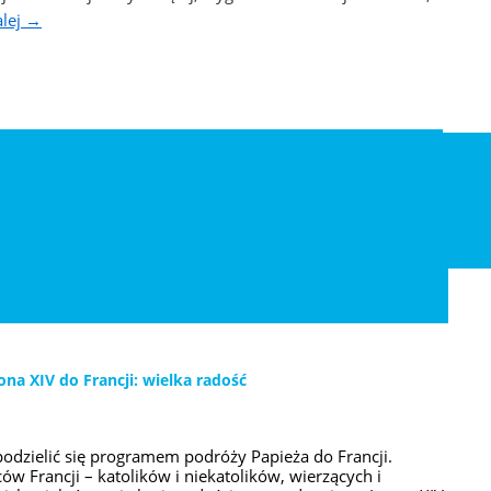
alej
→
ona XIV do Francji: wielka radość
podzielić się programem podróży Papieża do Francji.
 Francji – katolików i niekatolików, wierzących i