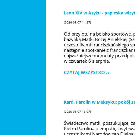
Leon XIV w Asyżu - papieska wizy
(2026-08-07 14:27)
Od przylotu na boisko sportowe, 
bazyliką Matki Bożej Anielskiej (S
uczestnikami franciszkańskiego s
następnie spotkanie z franciszkan
najważniejsze momenty przedpołud
w czwartek 6 sierpnia.
CZYTAJ WSZYSTKO
Kard. Parolin w Meksyku: pokój za
(2026-08-07 13:07)
Świadectwo matki poszukującej za
Pietra Parolina o empatię i wytr
uczestnikami Narodowego Dialogu 