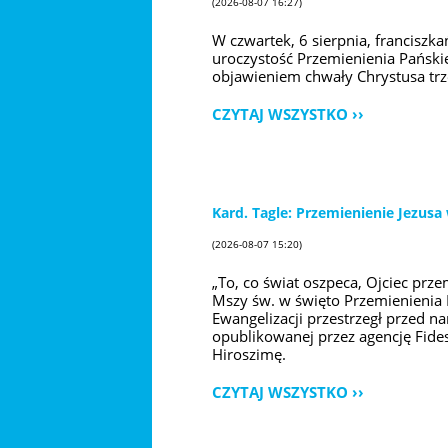
(2026-08-07 16:27)
W czwartek, 6 sierpnia, franciszk
uroczystość Przemienienia Pański
objawieniem chwały Chrystusa tr
CZYTAJ WSZYSTKO
Kard. Tagle: Przemienienie Jezus
(2026-08-07 15:20)
„To, co świat oszpeca, Ojciec prz
Mszy św. w święto Przemienienia 
Ewangelizacji przestrzegł przed 
opublikowanej przez agencję Fide
Hiroszimę.
CZYTAJ WSZYSTKO