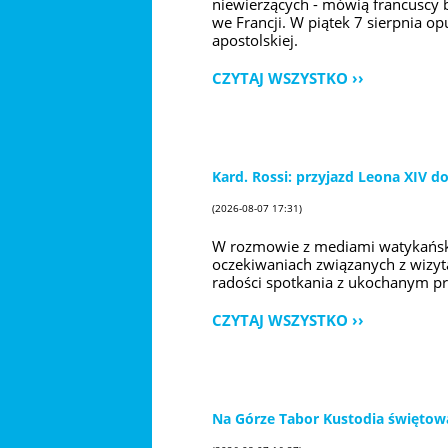
niewierzących - mówią francuscy b
we Francji. W piątek 7 sierpnia 
apostolskiej.
CZYTAJ WSZYSTKO
Kard. Rossi: przyjazd Leona XIV 
(2026-08-07 17:31)
W rozmowie z mediami watykański
oczekiwaniach związanych z wizytą 
radości spotkania z ukochanym pr
CZYTAJ WSZYSTKO
Na Górze Tabor Kustodia świętow