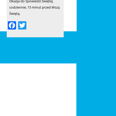
b
Okazja do Spowiedzi Świętej,
o
codziennie, 15 minut przed Mszą
Świętą.
o
F
T
k
a
w
c
itt
e
er
b
o
o
k