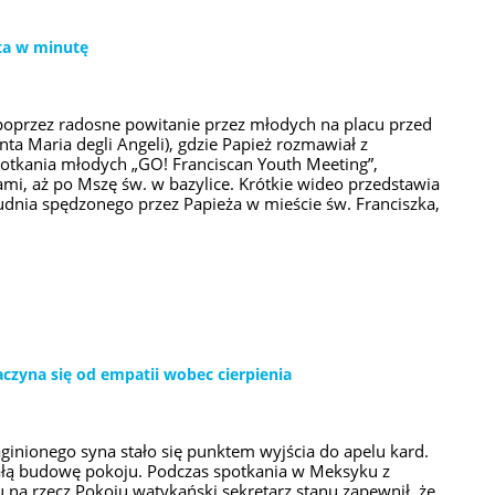
ta w minutę
poprzez radosne powitanie przez młodych na placu przed
anta Maria degli Angeli), gdzie Papież rozmawiał z
potkania młodych „GO! Franciscan Youth Meeting”,
ami, aż po Mszę św. w bazylice. Krótkie wideo przedstawia
nia spędzonego przez Papieża w mieście św. Franciszka,
czyna się od empatii wobec cierpienia
ginionego syna stało się punktem wyjścia do apelu kard.
wałą budowę pokoju. Podczas spotkania w Meksyku z
na rzecz Pokoju watykański sekretarz stanu zapewnił, że