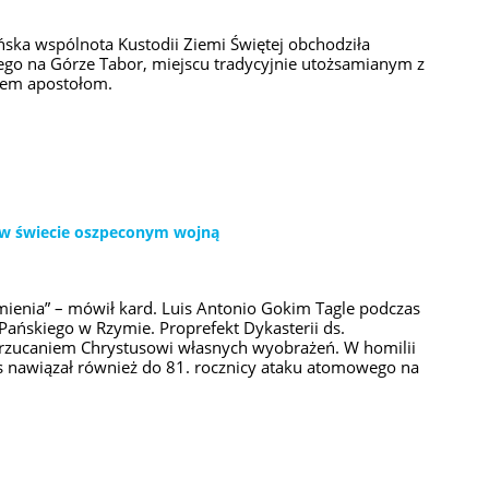
ańska wspólnota Kustodii Ziemi Świętej obchodziła
ego na Górze Tabor, miejscu tradycyjnie utożsamianym z
zem apostołom.
a w świecie oszpeconym wojną
emienia” – mówił kard. Luis Antonio Gokim Tagle podczas
Pańskiego w Rzymie. Proprefekt Dykasterii ds.
narzucaniem Chrystusowi własnych wyobrażeń. W homilii
s nawiązał również do 81. rocznicy ataku atomowego na