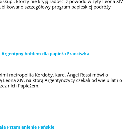
iskupi, którzy nie kryją radości z powodu wizyty Leona XIV
opublikowano szczegółowy program papieskiej podróży
do Argentyny hołdem dla papieża Franciszka
mi metropolita Kordoby, kard. Ángel Rossi mówi o
Leona XIV, na którą Argentyńczycy czekali od wielu lat i o
zez nich Papieżem.
ała Przemienienie Pańskie