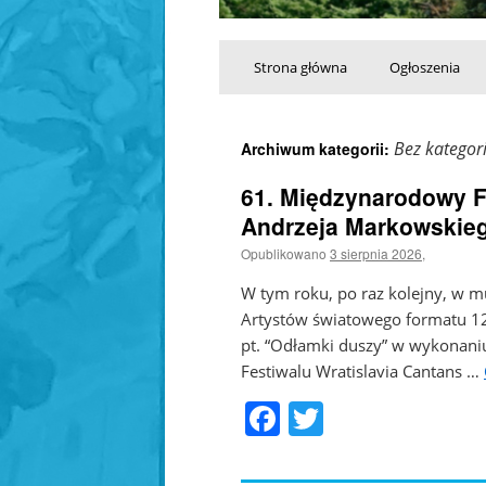
Przeskocz
Strona główna
Ogłoszenia
do
Bez kategori
Archiwum kategorii:
treści
61. Międzynarodowy Fe
Andrzeja Markowskie
Opublikowano
3 sierpnia 2026
,
W tym roku, po raz kolejny, w mu
Artystów światowego formatu 12.
pt. “Odłamki duszy” w wykonan
Festiwalu Wratislavia Cantans …
Facebook
Twitter