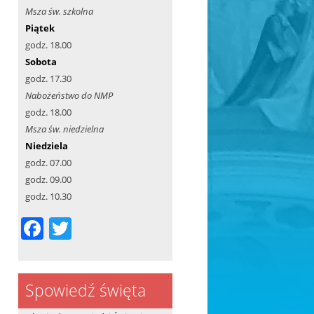
Msza św. szkolna
Piątek
godz. 18.00
Sobota
godz. 17.30
Nabożeństwo do NMP
godz. 18.00
Msza św. niedzielna
Niedziela
godz. 07.00
godz. 09.00
godz. 10.30
F
T
a
w
c
itt
Spowiedź święta
e
er