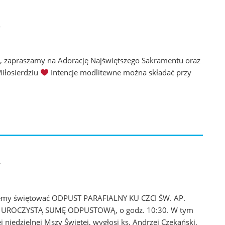
7
j, zapraszamy na Adorację Najświętszego Sakramentu oraz
iłosierdziu
‍ Intencje modlitewne można składać przy
Y
ziemy świętować ODPUST PARAFIALNY KU CZCI ŚW. AP.
a UROCZYSTĄ SUMĘ ODPUSTOWĄ, o godz. 10:30. W tym
 niedzielnej Mszy Świętej, wygłosi ks. Andrzej Czekański,