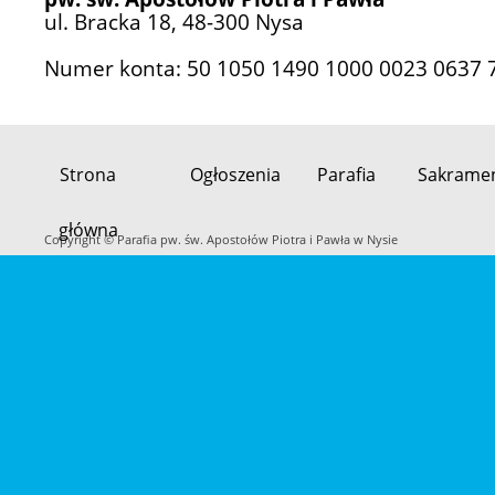
ul. Bracka 18, 48-300 Nysa
Numer konta: 50 1050 1490 1000 0023 0637 
Strona
Ogłoszenia
Parafia
Sakrame
Przeskocz
główna
do
Copyright © Parafia pw. św. Apostołów Piotra i Pawła w Nysie
treści