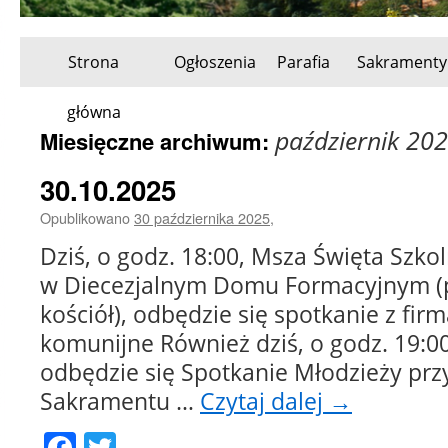
Strona
Ogłoszenia
Parafia
Sakramenty
Przeskocz
główna
do
październik 20
Miesięczne archiwum:
treści
30.10.2025
Opublikowano
30 października 2025
,
Dziś, o godz. 18:00, Msza Święta Szko
w Diecezjalnym Domu Formacyjnym (p
kościół), odbędzie się spotkanie z firm
komunijne Również dziś, o godz. 19:00
odbędzie się Spotkanie Młodzieży prz
Sakramentu …
Czytaj dalej
→
Facebook
Twitter