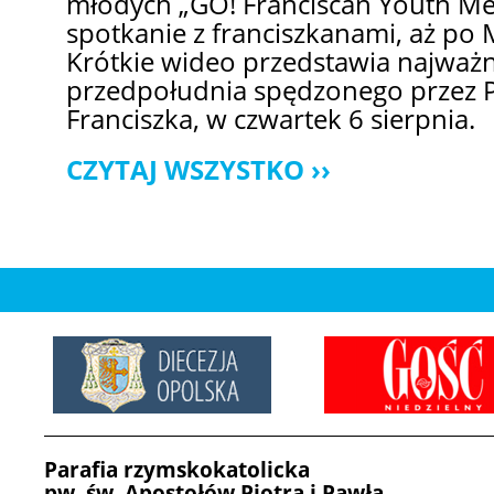
młodych „GO! Franciscan Youth Mee
spotkanie z franciszkanami, aż po 
Krótkie wideo przedstawia najważ
przedpołudnia spędzonego przez P
Franciszka, w czwartek 6 sierpnia.
CZYTAJ WSZYSTKO
Parafia rzymskokatolicka
pw. św. Apostołów Piotra i Pawła