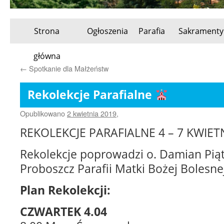
Strona
Ogłoszenia
Parafia
Sakramenty
Przeskocz
główna
do
←
Spotkanie dla Małżeństw
treści
Rekolekcje Parafialne
Opublikowano
2 kwietnia 2019
,
REKOLEKCJE PARAFIALNE 4 – 7 KWIET
Rekolekcje poprowadzi o. Damian Pią
Proboszcz Parafii Matki Bożej Bolesn
Plan Rekolekcji:
CZWARTEK 4.04