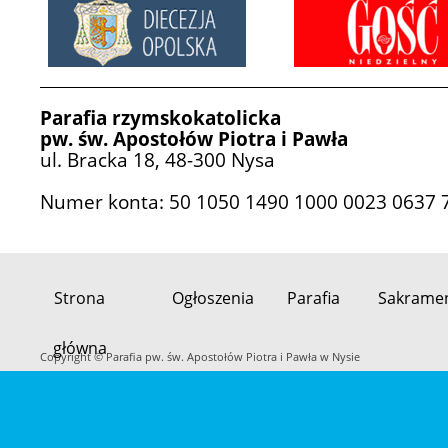
Parafia rzymskokatolicka
pw. św. Apostołów Piotra i Pawła
ul. Bracka 18, 48-300 Nysa
Numer konta: 50 1050 1490 1000 0023 0637 
Strona
Ogłoszenia
Parafia
Sakrame
Przeskocz
główna
do
Copyright © Parafia pw. św. Apostołów Piotra i Pawła w Nysie
treści