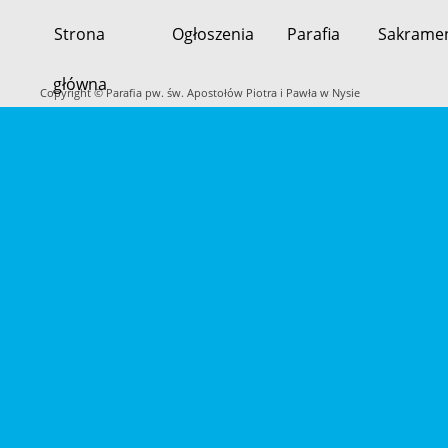
Strona
Ogłoszenia
Parafia
Sakrame
Przeskocz
główna
do
Copyright © Parafia pw. św. Apostołów Piotra i Pawła w Nysie
treści