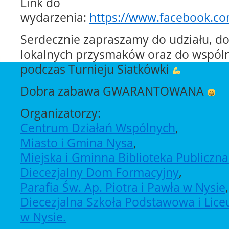
Link do
wydarzenia:
https://www.facebook.c
Serdecznie zapraszamy do udziału, d
lokalnych przysmaków oraz do wspól
podczas Turnieju Siatkówki
Dobra zabawa GWARANTOWANA
Organizatorzy:
Centrum Działań Wspólnych
,
Miasto i Gmina Nysa
,
Miejska i Gminna Biblioteka Publiczna
Diecezjalny Dom Formacyjny
,
Parafia Św. Ap. Piotra i Pawła w Nysie
,
Diecezjalna Szkoła Podstawowa i Li
w Nysie.