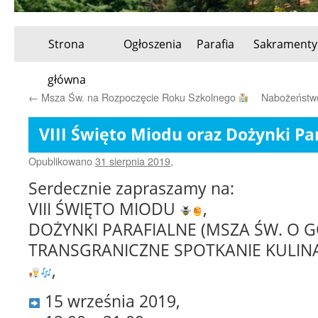
Strona
Ogłoszenia
Parafia
Sakramenty
Przeskocz
główna
do
←
Msza Św. na Rozpoczęcie Roku Szkolnego
Nabożeństwo
treści
VIII Święto Miodu oraz Dożynki Pa
Opublikowano
31 sierpnia 2019
,
Serdecznie zapraszamy na:
VIII ŚWIĘTO MIODU
,
DOŻYNKI PARAFIALNE (MSZA ŚW. O G
TRANSGRANICZNE SPOTKANIE KULI
,
15 września 2019,