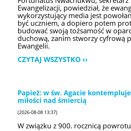
Fortunatus Nwachukwu, sekretarz D
Ewangelizacji, powiedział, że ewang
wykorzystujący media jest powołan
być uczniem, a dopiero potem prot
budować swoją tożsamość w oparci
duchową, zanim stworzy cyfrową p
Ewangelii.
CZYTAJ WSZYSTKO
Papież: w św. Agacie kontempluj
miłości nad śmiercią
(2026-08-08 13:37)
W związku z 900. rocznicą powrotu