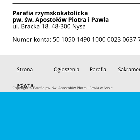
Parafia rzymskokatolicka
pw. św. Apostołów Piotra i Pawła
ul. Bracka 18, 48-300 Nysa
Numer konta: 50 1050 1490 1000 0023 0637 
Strona
Ogłoszenia
Parafia
Sakrame
Przeskocz
główna
do
Copyright © Parafia pw. św. Apostołów Piotra i Pawła w Nysie
treści