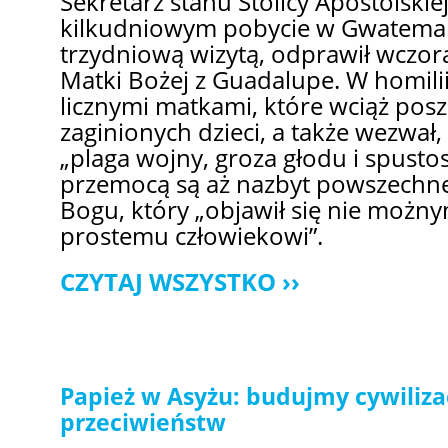
Sekretarz stanu Stolicy Apostolskiej
kilkudniowym pobycie w Gwatemal
trzydniową wizytą, odprawił wczora
Matki Bożej z Guadalupe. W homilii
licznymi matkami, które wciąż pos
zaginionych dzieci, a także wezwał,
„plaga wojny, groza głodu i spus
przemocą są aż nazbyt powszechne
Bogu, który „objawił się nie możn
prostemu człowiekowi”.
CZYTAJ WSZYSTKO
Papież w Asyżu: budujmy cywilizac
przeciwieństw