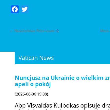
Facebook
Twitter
←
Nabożeństwa Różańcowe
Msza 
Vatican News
Nuncjusz na Ukrainie o wielkim z
apeli o pokój
(2026-08-06 19:08)
Abp Visvaldas Kulbokas opisuje dr