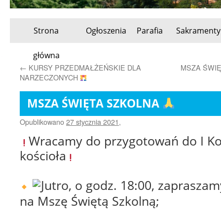
Strona
Ogłoszenia
Parafia
Sakramenty
Przeskocz
główna
do
←
KURSY PRZEDMAŁŻEŃSKIE DLA
MSZA ŚWIĘ
NARZECZONYCH
treści
MSZA ŚWIĘTA SZKOLNA
Opublikowano
27 stycznia 2021
,
Wracamy
do przygotowań do I Ko
kościoła
Jutro, o godz. 18:00, zapraszam
na Mszę Świętą Szkolną;