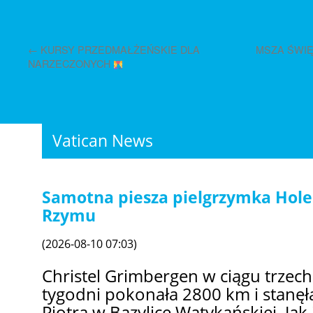
←
KURSY PRZEDMAŁŻEŃSKIE DLA
MSZA ŚWIĘ
NARZECZONYCH
Vatican News
Samotna piesza pielgrzymka Hole
Rzymu
(2026-08-10 07:03)
Christel Grimbergen w ciągu trzech 
tygodni pokonała 2800 km i stanę
Piotra w Bazylice Watykańskiej. Jak