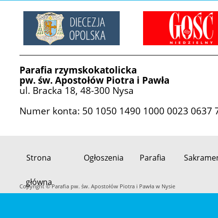
Parafia rzymskokatolicka
pw. św. Apostołów Piotra i Pawła
ul. Bracka 18, 48-300 Nysa
Numer konta: 50 1050 1490 1000 0023 0637 
Strona
Ogłoszenia
Parafia
Sakrame
Przeskocz
główna
do
Copyright © Parafia pw. św. Apostołów Piotra i Pawła w Nysie
treści