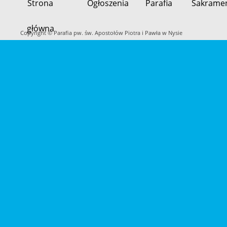
Strona
Ogłoszenia
Parafia
Sakrame
Przeskocz
główna
do
Copyright © Parafia pw. św. Apostołów Piotra i Pawła w Nysie
treści