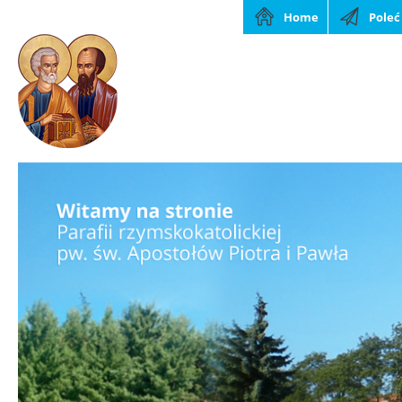
Home
Poleć