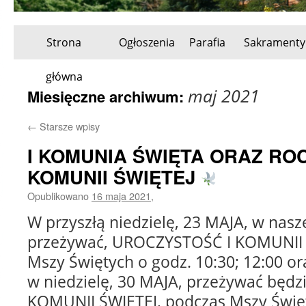
Strona
Ogłoszenia
Parafia
Sakramenty
Przeskocz
główna
do
maj 2021
Miesięczne archiwum:
treści
←
Starsze wpisy
I KOMUNIA ŚWIĘTA ORAZ ROC
KOMUNII ŚWIĘTEJ
Opublikowano
16 maja 2021
,
W przyszłą niedzielę, 23 MAJA, w nasz
przeżywać, UROCZYSTOŚĆ I KOMUNII 
Mszy Świętych o godz. 10:30; 12:00 o
w niedzielę, 30 MAJA, przeżywać będ
KOMUNII ŚWIĘTEJ, podczas Mszy Święte