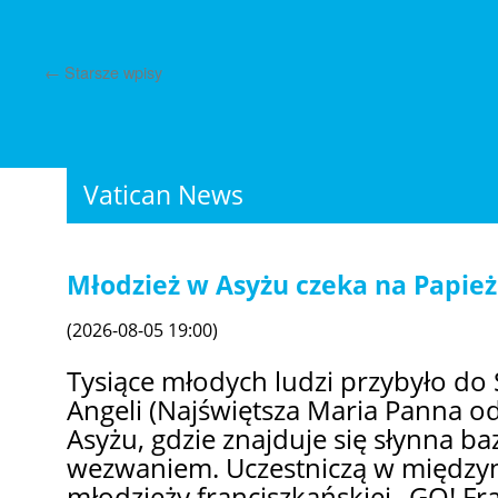
←
Starsze wpisy
Vatican News
Młodzież w Asyżu czeka na Papie
(2026-08-05 19:00)
Tysiące młodych ludzi przybyło do 
Angeli (Najświętsza Maria Panna od
Asyżu, gdzie znajduje się słynna ba
wezwaniem. Uczestniczą w międz
młodzieży franciszkańskiej „GO! Fr