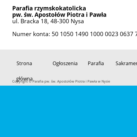
Parafia rzymskokatolicka
pw. św. Apostołów Piotra i Pawła
ul. Bracka 18, 48-300 Nysa
Numer konta: 50 1050 1490 1000 0023 0637 
Strona
Ogłoszenia
Parafia
Sakrame
Przeskocz
główna
do
Copyright © Parafia pw. św. Apostołów Piotra i Pawła w Nysie
treści