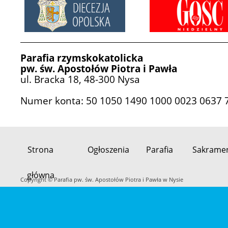
Parafia rzymskokatolicka
pw. św. Apostołów Piotra i Pawła
ul. Bracka 18, 48-300 Nysa
Numer konta: 50 1050 1490 1000 0023 0637 
Strona
Ogłoszenia
Parafia
Sakrame
Przeskocz
główna
do
Copyright © Parafia pw. św. Apostołów Piotra i Pawła w Nysie
treści