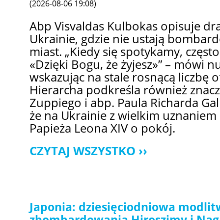
(2026-08-06 19:08)
Abp Visvaldas Kulbokas opisuje dr
Ukrainie, gdzie nie ustają bombard
miast. „Kiedy się spotykamy, częst
«Dzięki Bogu, że żyjesz»” – mówi nu
wskazując na stale rosnącą liczbę o
Hierarcha podkreśla również znacz
Zuppiego i abp. Paula Richarda Gal
że na Ukrainie z wielkim uznaniem
Papieża Leona XIV o pokój.
CZYTAJ WSZYSTKO
Japonia: dziesięciodniowa modlit
zbombardowania Hiroszimy i Nag