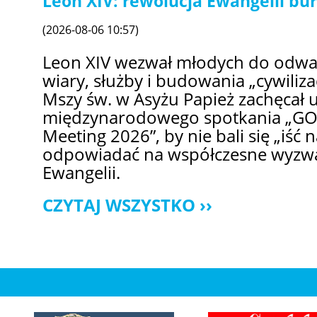
Leon XIV: rewolucja Ewangelii bur
(2026-08-06 10:57)
Leon XIV wezwał młodych do odw
wiary, służby i budowania „cywilizac
Mszy św. w Asyżu Papież zachęcał 
międzynarodowego spotkania „GO!
Meeting 2026”, by nie bali się „iść n
odpowiadać na współczesne wyzwa
Ewangelii.
CZYTAJ WSZYSTKO