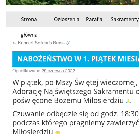
Strona
Ogłoszenia
Parafia
Sakramenty
Przeskocz
główna
do
←
Koncert Solidaris Brass
treści
NABOŻEŃSTWO W 1. PIĄTEK MIES
Opublikowano
29 czerwca 2022
,
W piątek, po Mszy Świętej wieczornej
Adorację Najświętszego Sakramentu 
poświęcone Bożemu Miłosierdziu
Czuwanie odbędzie się od godz. 18:30
podczas którego pragniemy zawierzy
Miłosierdziu