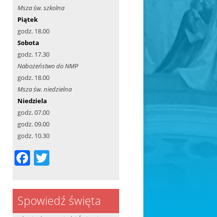
Msza św. szkolna
Piątek
godz. 18.00
Sobota
godz. 17.30
Nabożeństwo do NMP
godz. 18.00
Msza św. niedzielna
Niedziela
godz. 07.00
godz. 09.00
godz. 10.30
F
T
a
w
c
itt
Spowiedź święta
e
er