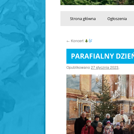
Przeskocz
Strona główna
Ogłoszenia
do
←
Koncert
treści
PARAFIALNY DZIE
Opublikowano
27 stycznia 2023
,