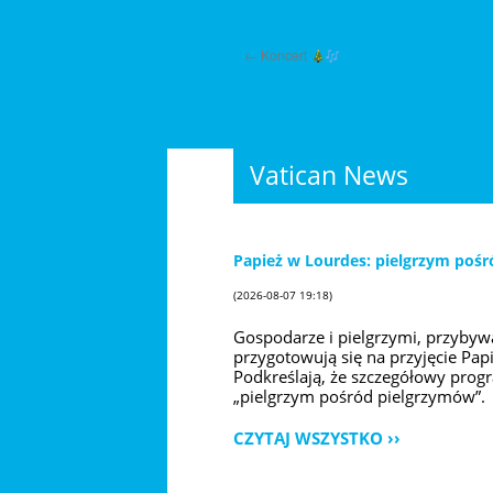
←
Koncert
Vatican News
Papież w Lourdes: pielgrzym pośr
(2026-08-07 19:18)
Gospodarze i pielgrzymi, przybyw
przygotowują się na przyjęcie Papi
Podkreślają, że szczegółowy progr
„pielgrzym pośród pielgrzymów”.
CZYTAJ WSZYSTKO