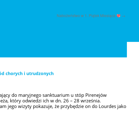
Nabożeństwo w 1. Piątek Miesiąca
→
ód chorych i utrudzonych
ający do maryjnego sanktuarium u stóp Pirenejów
eża, który odwiedzi ich w dn. 26 – 28 września.
am jego wizyty pokazuje, że przybędzie on do Lourdes jako