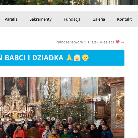
Parafia
Sakramenty
Fundacja
Galeria
Kontakt
Nabożeństwo w 1. Piątek Miesiąca
→
Ń BABCI I DZIADKA