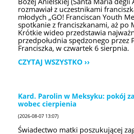
Bożej Anielskiej (Santa Maria degli 
rozmawiał z uczestnikami francisz
młodych „GO! Franciscan Youth Mee
spotkanie z franciszkanami, aż po 
Krótkie wideo przedstawia najważ
przedpołudnia spędzonego przez P
Franciszka, w czwartek 6 sierpnia.
CZYTAJ WSZYSTKO
Kard. Parolin w Meksyku: pokój z
wobec cierpienia
(2026-08-07 13:07)
Świadectwo matki poszukującej zag