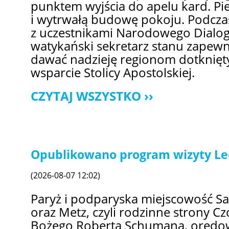
punktem wyjścia do apelu kard. Pie
i wytrwałą budowę pokoju. Podcza
z uczestnikami Narodowego Dialog
watykański sekretarz stanu zapewni
dawać nadzieję regionom dotknię
wsparcie Stolicy Apostolskiej.
CZYTAJ WSZYSTKO
Opublikowano program wizyty Leo
(2026-08-07 12:02)
Paryż i podparyska miejscowość Sa
oraz Metz, czyli rodzinne strony C
Bożego Roberta Schumana, orędown