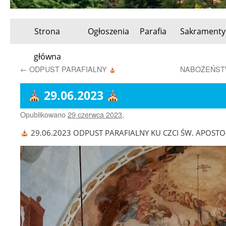
Strona
Ogłoszenia
Parafia
Sakramenty
Przeskocz
główna
do
←
ODPUST PARAFIALNY
NABOŻEŃSTW
treści
29.06.2023
Opublikowano
29 czerwca 2023
,
29.06.2023 ODPUST PARAFIALNY KU CZCI ŚW. APOST