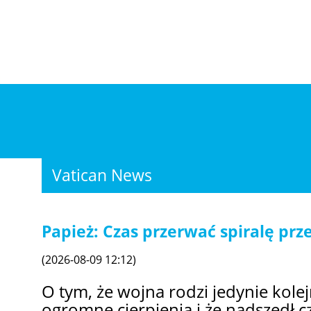
Vatican News
Papież: Czas przerwać spiralę pr
(2026-08-09 12:12)
O tym, że wojna rodzi jedynie kol
ogromne cierpienia i że nadszedł c