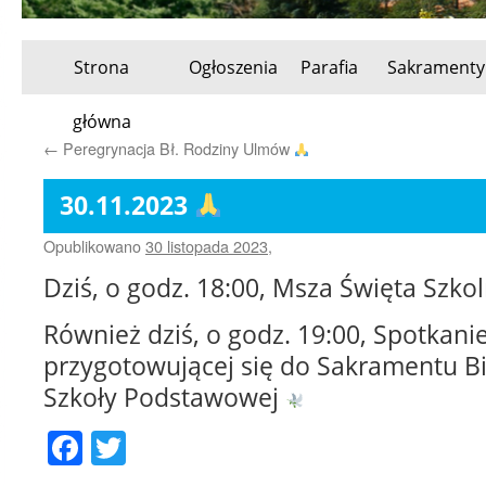
Strona
Ogłoszenia
Parafia
Sakramenty
Przeskocz
główna
do
←
Peregrynacja Bł. Rodziny Ulmów
treści
30.11.2023
Opublikowano
30 listopada 2023
,
Dziś, o godz. 18:00, Msza Święta Szko
Również dziś, o godz. 19:00, Spotkani
przygotowującej się do Sakramentu Bie
Szkoły Podstawowej
Facebook
Twitter