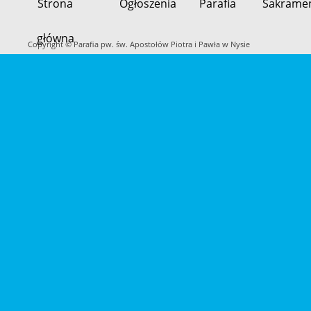
Strona
Ogłoszenia
Parafia
Sakrame
Przeskocz
główna
do
Copyright © Parafia pw. św. Apostołów Piotra i Pawła w Nysie
treści