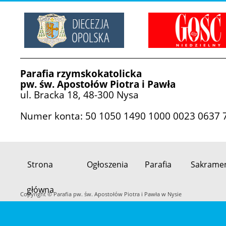
Parafia rzymskokatolicka
pw. św. Apostołów Piotra i Pawła
ul. Bracka 18, 48-300 Nysa
Numer konta: 50 1050 1490 1000 0023 0637 
Strona
Ogłoszenia
Parafia
Sakrame
Przeskocz
główna
do
Copyright © Parafia pw. św. Apostołów Piotra i Pawła w Nysie
treści