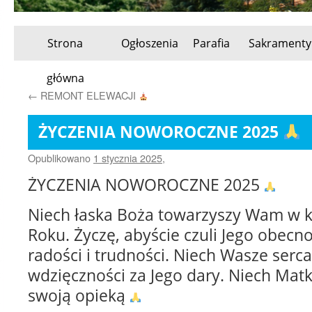
Strona
Ogłoszenia
Parafia
Sakramenty
Przeskocz
główna
do
←
REMONT ELEWACJI
treści
ŻYCZENIA NOWOROCZNE 2025
Opublikowano
1 stycznia 2025
,
ŻYCZENIA NOWOROCZNE 2025
Niech łaska Boża towarzyszy Wam w
Roku. Życzę, abyście czuli Jego obecn
radości i trudności. Niech Wasze serc
wdzięczności za Jego dary. Niech Mat
swoją opieką