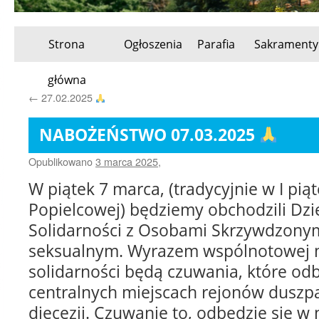
Strona
Ogłoszenia
Parafia
Sakramenty
Przeskocz
główna
do
←
27.02.2025
treści
NABOŻEŃSTWO 07.03.2025
Opublikowano
3 marca 2025
,
W piątek 7 marca, (tradycyjnie w I pią
Popielcowej) będziemy obchodzili Dzi
Solidarności z Osobami Skrzywdzony
seksualnym. Wyrazem wspólnotowej m
solidarności będą czuwania, które od
centralnych miejscach rejonów duszpa
diecezji. Czuwanie to, odbędzie się w n