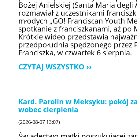
Bożej Anielskiej (Santa Maria degli 
rozmawiał z uczestnikami francisz
młodych „GO! Franciscan Youth Mee
spotkanie z franciszkanami, aż po 
Krótkie wideo przedstawia najważ
przedpołudnia spędzonego przez P
Franciszka, w czwartek 6 sierpnia.
CZYTAJ WSZYSTKO
Kard. Parolin w Meksyku: pokój z
wobec cierpienia
(2026-08-07 13:07)
Świadectwo matki poszukującej zag