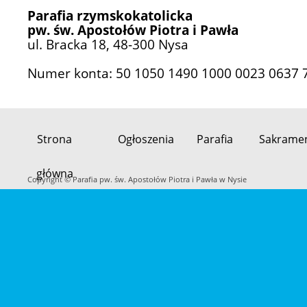
Parafia rzymskokatolicka
pw. św. Apostołów Piotra i Pawła
ul. Bracka 18, 48-300 Nysa
Numer konta: 50 1050 1490 1000 0023 0637 
Strona
Ogłoszenia
Parafia
Sakrame
Przeskocz
główna
do
Copyright © Parafia pw. św. Apostołów Piotra i Pawła w Nysie
treści